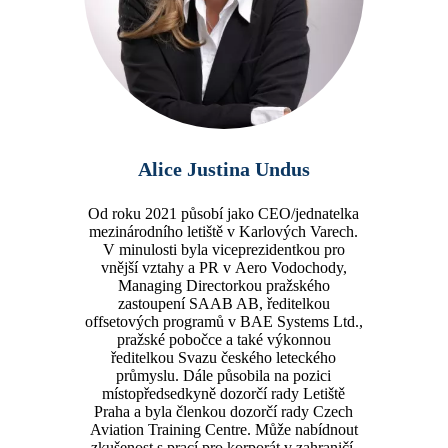
Alice Justina Undus
Od roku 2021 působí jako CEO/jednatelka
mezinárodního letiště v Karlových Varech.
V minulosti byla viceprezidentkou pro
vnější vztahy a PR v Aero Vodochody,
Managing Directorkou pražského
zastoupení SAAB AB, ředitelkou
offsetových programů v BAE Systems Ltd.,
pražské pobočce a také výkonnou
ředitelkou Svazu českého leteckého
průmyslu. Dále působila na pozici
místopředsedkyně dozorčí rady Letiště
Praha a byla členkou dozorčí rady Czech
Aviation Training Centre. Může nabídnout
zkušenost s prací pro korporát v zahraničí,