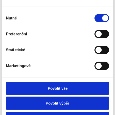
Eva Mojžíšková
Výběr
Nutné
souhlasu
Regionální finanční ředitelka pro Střední a
východní Evropu v mezinárodní firmě
Parker Hannifin. V rámci svého oboru též
Preferenční
působila ve firmách
PricewaterhouseCoopers a Price
Waterhouse. Aktivně podporuje karierní růst
žen a vede program PeerW zabývající se
Statistické
touto tematikou včetně rozvoje a zapojení
žen v zaměstnání, obchodu a průmyslu.
Může nabídnout zkušenosti nejen ze
Marketingové
svého oboru financí v průmyslu a
finančního poradenství, ale také
s komunikací na všech úrovních firmy,
s podporou týmů a prosazováním well-
being v soukromém i profesním životě.
Povolit vše
Povolit výběr