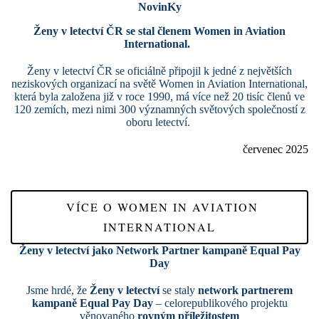
NovinKy
Ženy v letectví ČR se stal
členem
Women in Aviation
International.
Ženy v letectví ČR se
oficiálně připojil k jedné z největších
neziskových organizací na světě
Women in Aviation International
,
která byla založena již v roce 1990,
má více než 20 tisíc členů ve
120 zemích,
mezi nimi 300 významných světových společností z
oboru letectví.
červenec 2025
VÍCE O WOMEN IN AVIATION
INTERNATIONAL
Ženy v letectví jako Network Partner kampaně Equal Pay
Day
Jsme hrdé, že
Ženy v letectví
se staly
network partnerem
kampaně Equal Pay Day
– celorepublikového projektu
věnovaného
rovným příležitostem