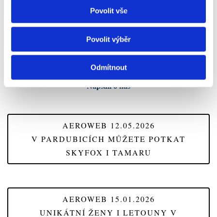
Povolit vše
VÍCE FOTOGRAFIÍ Z NAŠICH
SETKÁNÍ
Povolit výběr
Odmítnout
Napsali o nás
AEROWEB 12.05.2026
V PARDUBICÍCH MŮŽETE POTKAT
SKYFOX I TAMARU
AEROWEB 15.01.2026
UNIKÁTNÍ ŽENY I LETOUNY V