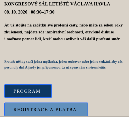
KONGRESOVÝ SÁL LETIŠTĚ VÁCLAVA HAVLA
08. 10. 2026 | 08:30–17:30
Ať už stojíte na začátku své profesní cesty, nebo máte za sebou roky
zkušeností
, najdete zde
inspirativní osobnosti, otevřené diskuse
i možnost poznat lidi, kteří mohou ovlivnit váš další profesní směr.
Protože někdy stačí jedna myšlenka, jeden rozhovor nebo jedno setkání, aby vás
posunuly dál. A jindy jen připomenou, že už správným směrem letíte.
PROGRAM
REGISTRACE A PLATBA