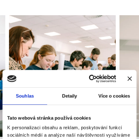
Souhlas
Detaily
Více o cookies
Mezi prezentujícím
Tato webová stránka používá cookies
zajímají o letec
Účast dětí byla hojná.
K personalizaci obsahu a reklam, poskytování funkcí
sociálních médií a analýze naší návštěvnosti využíváme